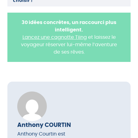
style de voyage.
personnalisé marque émotionnellement. L’idéal
: combiner via une cagnotte.
30 idées concrètes, un raccourci plus
intelligent.
Lancez une cagnotte Tiing
et laissez le
voyageur réserver lui-même l’aventure
de ses rêves.
Anthony COURTIN
Anthony Courtin est