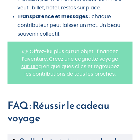
veut : billet, hôtel, restos sur place.
Transparence et messages :
chaque
contributeur peut laisser un mot. Un beau
souvenir collectif.
👉 Offrez-lui plus qu’un objet : financez
l’aventure.
Créez une cagnotte voyage
sur Tiing
en quelques clics et regroupez
les contributions de tous les proches.
FAQ : Réussir le cadeau
voyage