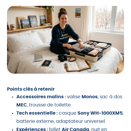
Points clés à retenir
Accessoires malins :
valise
Monos
, sac à dos
MEC
, trousse de toilette.
Tech essentielle :
casque
Sony WH-1000XM5
,
batterie externe, adaptateur universel.
Expériences :
billet
Air Canada
, nuit en