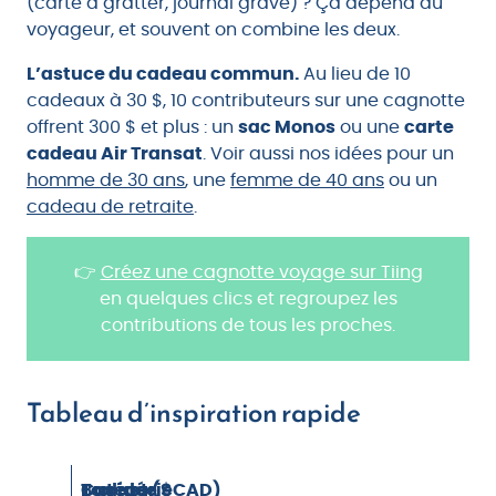
(carte à gratter, journal gravé) ? Ça dépend du
voyageur, et souvent on combine les deux.
L’astuce du cadeau commun.
Au lieu de 10
cadeaux à 30 $, 10 contributeurs sur une cagnotte
offrent 300 $ et plus : un
sac Monos
ou une
carte
cadeau Air Transat
. Voir aussi nos idées pour un
homme de 30 ans
, une
femme de 40 ans
ou un
cadeau de retraite
.
👉
Créez une cagnotte voyage sur Tiing
en quelques clics et regroupez les
contributions de tous les proches.
Tableau d’inspiration rapide
Catégorie
Top idée
Budget ($CAD)