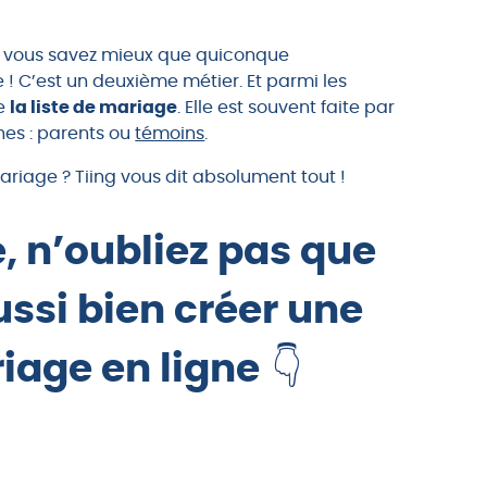
s vous savez mieux que quiconque
 ! C’est un deuxième métier. Et parmi les
re
la liste de mariage
. Elle est souvent faite par
hes : parents ou
témoins
.
riage ? Tiing vous dit absolument tout !
, n’oubliez pas que
ssi bien créer une
iage en ligne
👇