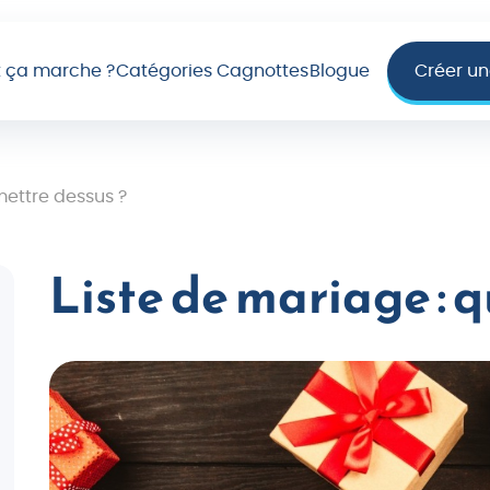
ça marche ?
Catégories Cagnottes
Blogue
Créer u
mettre dessus ?
Liste de mariage : 