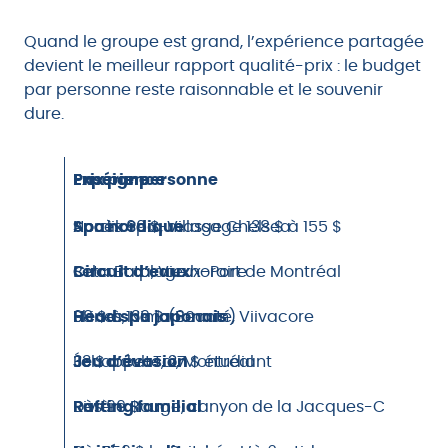
Quand le groupe est grand, l’expérience partagée
devient le meilleur rapport qualité-prix : le budget
par personne reste raisonnable et le souvenir
dure.
Expérience
Prix par personne
Enseigne
Spa nordique
Accès 99 $, massage 138 $ à 155 $
Nordik Spa-Village Chelsea
Circuit d’eaux
Selon la plage horaire
Bota Bota, Vieux-Port de Montréal
Head spa japonais
98 $ à 139 $ (60 min)
Skines, Nima Beauté, Viivacore
Jeu d’évasion
33 $ adulte, 27 $ étudiant
Échappe-Toi, Montréal
Rafting familial
Dès 99 $
Rivière Rouge, canyon de la Jacques-Cartier