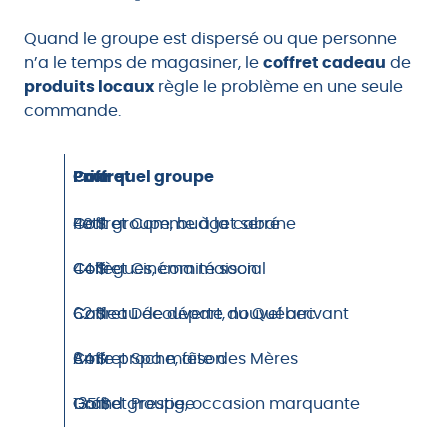
Quand le groupe est dispersé ou que personne
n’a le temps de magasiner, le
coffret cadeau
de
produits locaux
règle le problème en une seule
commande.
Coffret
Prix
Pour quel groupe
Coffret Comme à la cabane
40 $
Petit groupe, budget serré
Coffret Cinéma maison
44 $
Collègues, comité social
Coffret Découverte du Québec
62 $
Cadeau de départ, nouvel arrivant
Coffret Spa maison
84 $
Amie proche, fête des Mères
Coffret Prestige
135 $
Grand groupe, occasion marquante