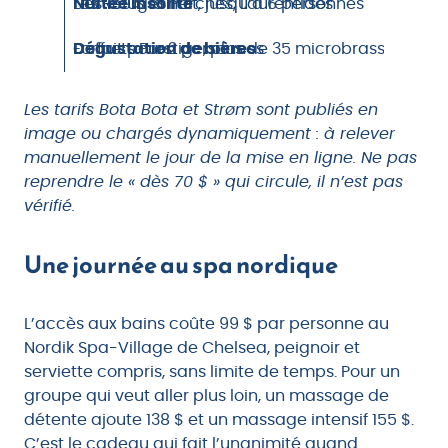
Nuitée insolite
Dès 159 $ la nuit, jusqu’à 6 personnes
Les Refuges Perchés, Laurentides
Dégustation de bières
Forfait pour 2 personnes
Coffrets Prestige, plus de 35 microbrasseries
Les tarifs Bota Bota et Strøm sont publiés en
image ou chargés dynamiquement : à relever
manuellement le jour de la mise en ligne. Ne pas
reprendre le « dès 70 $ » qui circule, il n’est pas
vérifié.
Une journée au spa nordique
L’accès aux bains coûte 99 $ par personne au
Nordik Spa-Village de Chelsea, peignoir et
serviette compris, sans limite de temps. Pour un
groupe qui veut aller plus loin, un massage de
détente ajoute 138 $ et un massage intensif 155 $.
C’est le cadeau qui fait l’unanimité quand