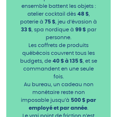
ensemble battent les objets :
atelier cocktail dès
48 $
,
poterie à
75 $
, jeu d’évasion à
33 $
, spa nordique à
99 $
par
personne.
Les coffrets de produits
québécois couvrent tous les
budgets, de
40 $ à 135 $
, et se
commandent en une seule
fois.
Au bureau, un cadeau non
monétaire reste non
imposable jusqu’à
500 $ par
employé et par année
.
Le vrai point de friction n’est