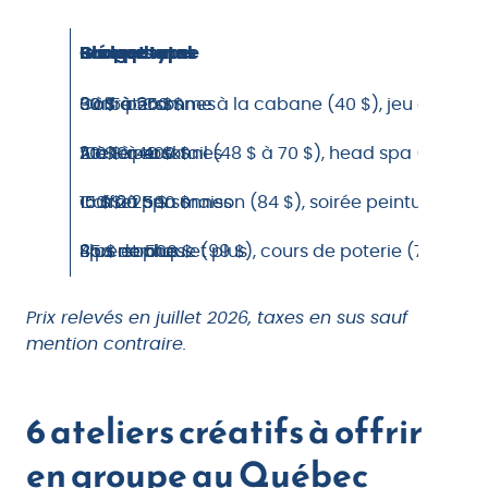
Budget total
Groupe type
Par personne
Idées phares
90 $ à 250 $
3 à 5 personnes
30 $ à 50 $
Coffret Comme à la cabane (40 $), jeu d’évasi
100 $ à 400 $
5 à 10 personnes
20 $ à 40 $
Atelier cocktail (48 $ à 70 $), head spa (98 $ à 1
150 $ à 500 $
10 à 20 personnes
15 $ à 25 $
Coffret Spa maison (84 $), soirée peinture et vi
Plus de 500 $
8 personnes et plus
45 $ et plus
Spa nordique (99 $), cours de poterie (75 $), nui
Prix relevés en juillet 2026, taxes en sus sauf
mention contraire.
6 ateliers créatifs à offrir
en groupe au Québec