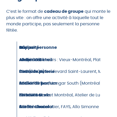
C’est le format de
cadeau de groupe
qui monte le
plus vite : on offre une activité à laquelle tout le
monde participe, pas seulement la personne
fêtée.
Atelier
Prix par personne
Capacité
Où
Atelier cocktail
48 $ à 70 $
Jusqu’à 18
Ateliers & Saveurs : Vieux-Montréal, Plateau, 
Cours de poterie
75 $ (2 h 30)
8 maximum
Les Faiseurs, boulevard Saint-Laurent, Montréal
Atelier de parfum
80 $ à 159 $
4 à 6
Le Ciel Parfum, Hangar South (Montréal), Fleur d
Peinture et vin
55 $ à 75 $
12 maximum
Time Out Market Montréal, Atelier de Lucie Chi
Atelier chocolat
Sur demande
6 à 30
Cotard Chocolatier, FAYS, Allo Simonne